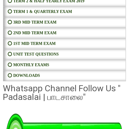
⭕ TERM 2 & HALF YEARLY EXAM 2019
⭕ TERM 1 & QUARTERLY EXAM
⭕ 3RD MID TERM EXAM
⭕ 2ND MID TERM EXAM
⭕ 1ST MID TERM EXAM
⭕ UNIT TEST QUESTIONS
⭕ MONTHLY EXAMS
⭕ DOWNLOADS
Whatsapp Channel Follow Us "
Padasalai | பாடசாலை"