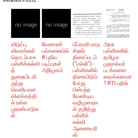
Related Posts:
விடுப்பு
வேளாண்
பிப்ரவரி மாத
அரசு
விவரங்கள்
பல்கலையில்
சிறார்
பள்ளிகளில்
தொடர்பாக
8 புதிய
திரைப்படம்
தமிழக
பள்ளிக்கல்வி
படிப்புகள்
("மல்லி") -
முதால்வர்
த்
அறிமுகம்
பள்ளிகளில்
படங்களை
துறையிடமி
திரையிடும்
வைக்கலாமா
ருந்து
போது
? RTI பதில்
வெளியான
பின்பற்ற
விளக்கத்தி
வேண்டிய
ல் உள்ள
வழிமுறைக
முரண்பாடுக
ள் குறித்து
ள்:
பள்ளிக்
கல்வி
ஆணையரி
ன்