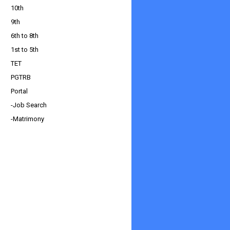
10th
9th
6th to 8th
1st to 5th
TET
PGTRB
Portal
-Job Search
-Matrimony