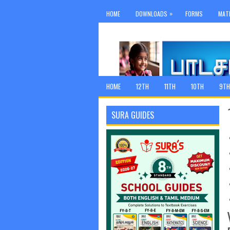
»
HOME
DOWNLOADS
FORMS
MAT
HOME
12TH
11TH
10TH
9TH
SURA GUIDES