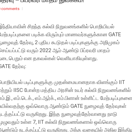
0 comments
இந்தியாவின் சிறந்த கல்வி நிறுவனங்களில் பொறியியல்
மேற்படிப்புகளை படிக்க விரும்பும் மாணவர்களுக்கான GATE
நுழைவுத் தேர்வு, 2 புதிய கூடுதல் படிப்புகளுக்கு அறிமுகம்
செய்யப்பட்டு வரும் 2022 ஆம் ஆண்டு பிப்ரவரி மாதம்
நடைபெறும் என தகவல்கள் வெளியாகியுள்ளது.
GATE தேர்வு:
பொறியியல் படிப்புகளுக்கு முதன்மையானதாக விளங்கும் IIT
மற்றும் IISC போன்ற மத்திய அரசின் உயர் கல்வி நிறுவனங்களில்
எம்.இ., எம்.டெக்., எம்.ஆர்க்., எம்.பிளான் உள்ளிட்ட மேற்படிப்புகள
பயில்வதற்கு ஒவ்வொரு ஆண்டும் GATE நுழைவுத் தேர்வுகள்
நடத்தப்பட்டு வருகிறது. இந்த நுழைவுத்தேர்வானது நாடு
முழுவதும் உள்ள 7, IIT கல்வி நிறுவனங்களால் ஒவ்வொரு
ஆண்டும் நடத்தப்பட்டு வருகிறது. அந்த வகையில் அகில இந்தி