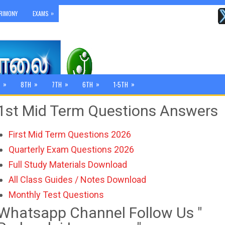
»
RIMONY
EXAMS
»
»
»
»
»
8TH
7TH
6TH
1-5TH
1st Mid Term Questions Answers
First Mid Term Questions 2026
Quarterly Exam Questions 2026
Full Study Materials Download
All Class Guides / Notes Download
Monthly Test Questions
Whatsapp Channel Follow Us "