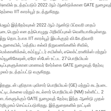
அளவில் நடத்தப்படும் 2022 ஆம் ஆண்டுக்கான GATE நுழைவுத
தேர்வை IIT காரக்பூர் நடத்துகிறது.
மேலும் இத்தேர்வுகள் 2022 ஆம் ஆண்டு பிப்ரவரி மாதம்
நடைபெறும் என தற்பொழுது அறிவிப்புகள் வெளியாகியுள்ளது.
இது தொடர்பாக IIT காரக்பூர் இயக்குநர் வி.கே.திவாரி
கூறுகையில், ‘மத்திய கல்வி நிறுவனங்களில் சிவில்,
மெக்கானிக்கல், கம்ப்யூட்டர் சயின்ஸ், எலெக்ட்ரானிக்ஸ் மற்றும்
கம்யூனிகேஷன், ஏரோ ஸ்பேஸ் உட்பட 27 பொறியியல்
படிப்புகளுக்கான மாணவர் சேர்க்கை GATE நுழைவுத் தேர்வு
மூலம் நடத்தப்பட்டு வருகிறது.
இதனுடன் புதிதாக புவிசார் பொறியியல் (GE) மற்றும் கடற்படை
கட்டிடக்கலை மற்றும் கடல்சார் பொறியியல் (NM) உள்ளிட்ட 2
பாடங்களுக்கும் GATE நுழைவுத் தேர்வு இந்த ஆண்டு முதல்
அறிமுகம் செய்யப்படுகிறது. இத்துறைகளில் நாட்டின்