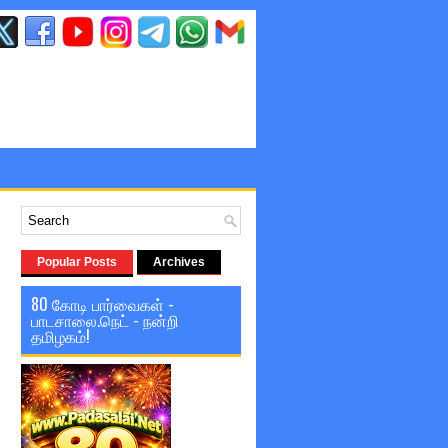
Popular Posts
Archives
80 கோடி பார்வைகள் -
பாடசாலை.நெட் - நன்றி
தமிழகம்!